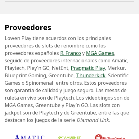
Proveedores
Lowen Play tiene acuerdos con los principales
proveedores de slots de renombre como los
proveedores españoles
R. Franco
y
MGA Games
,
seguido de proveedores internacionales como Amatic,
Playtech, Play’n GO, NetEnt,
Pragmatic Play
, Merkur,
Blueprint Gaming, Greentube,
Thunderkick
, Scientific
Games o Spinomenal, entre otros. Estos proveedores
son garantía de calidad y juego seguro. Las mesas de
ruleta en vivo son de Playtech. Los videobingos son de
MGA Games, Greentube y Play’n GO. Las slots con
jackpot son de Playtech y de Greentube, entre las que
destacan los juegos de la serie
Diamond Link
.