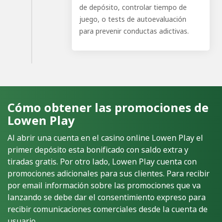
de depósito, controlar tiempo de
juego, o tests de autoevaluación
para prevenir conductas adictivas.
Cómo obtener las promociones de
Lowen Play
Al abrir una cuenta en el casino online Lowen Play el
primer depósito esta bonificado con saldo extra y
tiradas gratis. Por otro lado, Lowen Play cuenta con
promociones adicionales para sus clientes. Para recibir
por email información sobre las promociones que va
lanzando se debe dar el consentimiento expreso para
recibir comunicaciones comerciales desde la cuenta de
usuario.