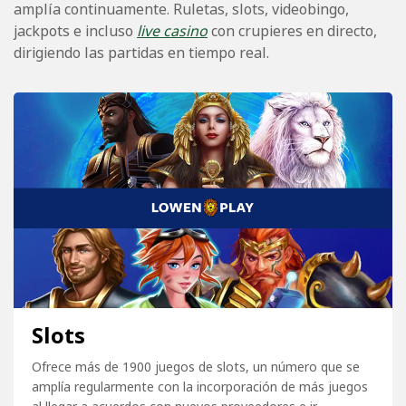
amplía continuamente. Ruletas, slots, videobingo,
jackpots e incluso
live casino
con crupieres en directo,
dirigiendo las partidas en tiempo real.
Slots
Ofrece más de 1900 juegos de slots, un número que se
amplía regularmente con la incorporación de más juegos