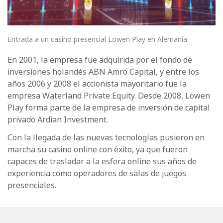
Entrada a un casino presencial Löwen Play en Alemania
En 2001, la empresa fue adquirida por el fondo de
inversiones holandés ABN Amro Capital, y entre los
años 2006 y 2008 el accionista mayoritario fue la
empresa Waterland Private Equity. Desde 2008, Löwen
Play forma parte de la empresa de inversión de capital
privado Ardian Investment.
Con la llegada de las nuevas tecnologías pusieron en
marcha su casino online con éxito, ya que fueron
capaces de trasladar a la esfera online sus años de
experiencia como operadores de salas de juegos
presenciales.