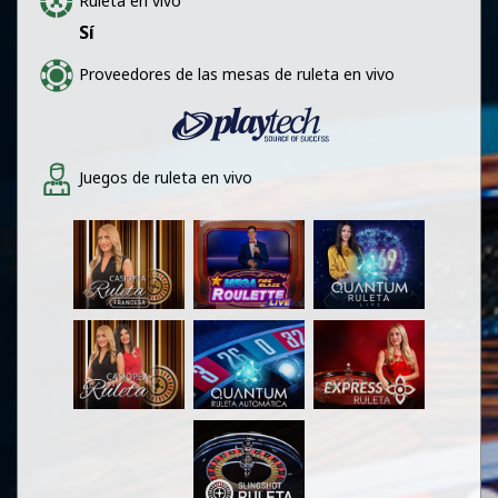
Ruleta en vivo
Sí
Proveedores de las mesas de ruleta en vivo
Juegos de ruleta en vivo