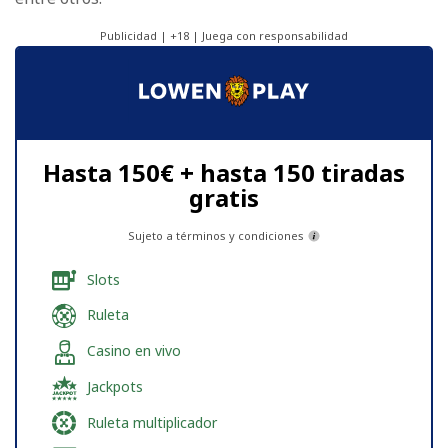
Publicidad | +18 | Juega con responsabilidad
Hasta 150€ + hasta 150 tiradas
gratis
Sujeto a términos y condiciones
Slots
Ruleta
Casino en vivo
Jackpots
Ruleta multiplicador