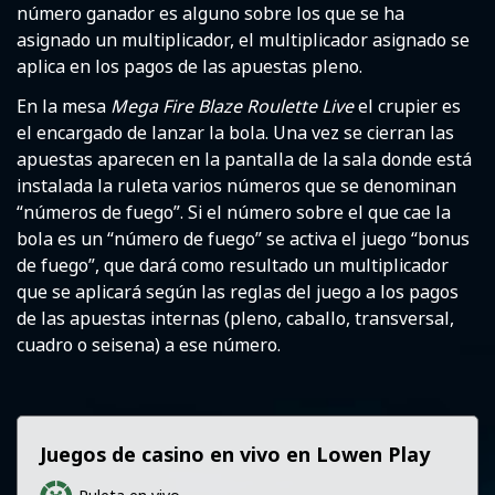
número ganador es alguno sobre los que se ha
asignado un multiplicador, el multiplicador asignado se
aplica en los pagos de las apuestas pleno.
En la mesa
Mega Fire Blaze Roulette Live
el crupier es
el encargado de lanzar la bola. Una vez se cierran las
apuestas aparecen en la pantalla de la sala donde está
instalada la ruleta varios números que se denominan
“números de fuego”. Si el número sobre el que cae la
bola es un “número de fuego” se activa el juego “bonus
de fuego”, que dará como resultado un multiplicador
que se aplicará según las reglas del juego a los pagos
de las apuestas internas (pleno, caballo, transversal,
cuadro o seisena) a ese número.
Juegos de casino en vivo en Lowen Play