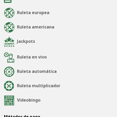
Ruleta europea
Ruleta americana
Jackpots
Ruleta en vivo
Ruleta automática
Ruleta multiplicador
Videobingo
Métodos de pago