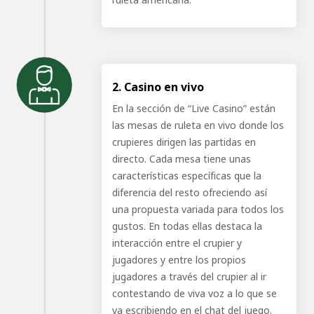
2. Casino en vivo
En la sección de “Live Casino” están
las mesas de ruleta en vivo donde los
crupieres dirigen las partidas en
directo. Cada mesa tiene unas
características específicas que la
diferencia del resto ofreciendo así
una propuesta variada para todos los
gustos. En todas ellas destaca la
interacción entre el crupier y
jugadores y entre los propios
jugadores a través del crupier al ir
contestando de viva voz a lo que se
va escribiendo en el chat del juego.