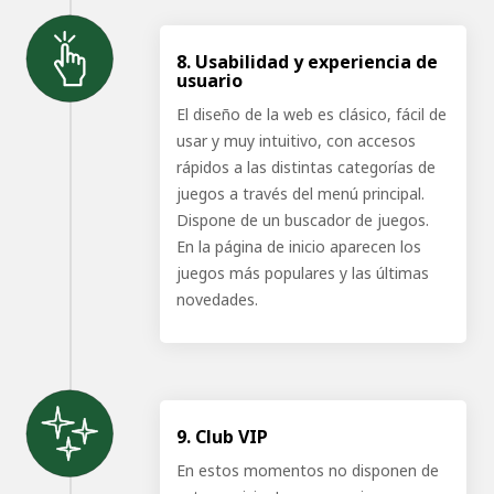
8. Usabilidad y experiencia de
usuario
El diseño de la web es clásico, fácil de
usar y muy intuitivo, con accesos
rápidos a las distintas categorías de
juegos a través del menú principal.
Dispone de un buscador de juegos.
En la página de inicio aparecen los
juegos más populares y las últimas
novedades.
9. Club VIP
En estos momentos no disponen de