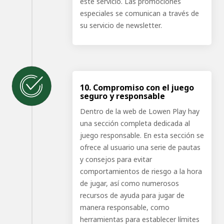
este servicio. Las promociones
especiales se comunican a través de
su servicio de newsletter.
10. Compromiso con el juego
seguro y responsable
Dentro de la web de Lowen Play hay
una sección completa dedicada al
juego responsable. En esta sección se
ofrece al usuario una serie de pautas
y consejos para evitar
comportamientos de riesgo a la hora
de jugar, así como numerosos
recursos de ayuda para jugar de
manera responsable, como
herramientas para establecer límites