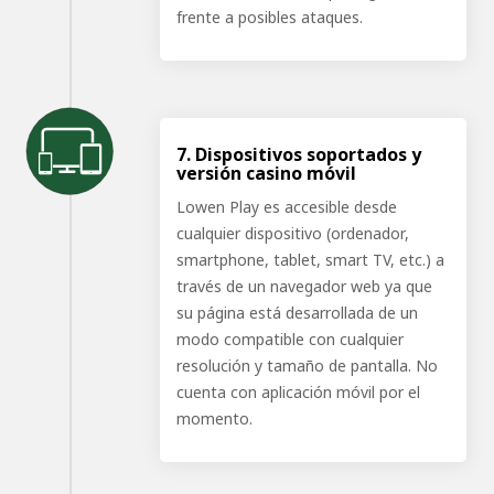
frente a posibles ataques.
7. Dispositivos soportados y
versión casino móvil
Lowen Play es accesible desde
cualquier dispositivo (ordenador,
smartphone, tablet, smart TV, etc.) a
través de un navegador web ya que
su página está desarrollada de un
modo compatible con cualquier
resolución y tamaño de pantalla. No
cuenta con aplicación móvil por el
momento.