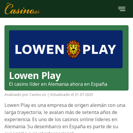
Lowen Play
El casino líder en Alemania ahora en España
Analizado por Casino.es | Actualizado el
31.07.2025
Lowen Play es una empresa de origen alemán con una
larga trayectoria, le avalan más de setenta años de
experiencia. Es uno de los casinos online líderes en
Alemania. Su desembarco en España es parte de su