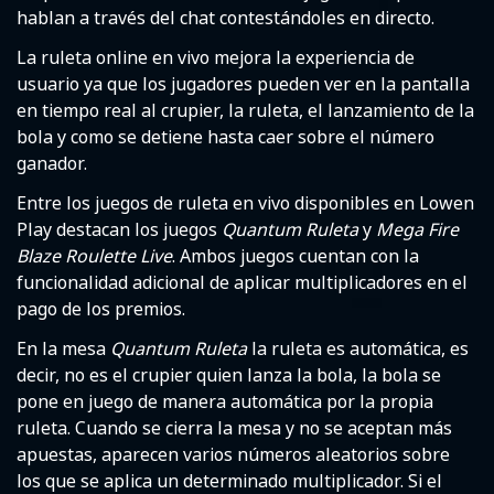
hablan a través del chat contestándoles en directo.
La ruleta online en vivo mejora la experiencia de
usuario ya que los jugadores pueden ver en la pantalla
en tiempo real al crupier, la ruleta, el lanzamiento de la
bola y como se detiene hasta caer sobre el número
ganador.
Entre los juegos de ruleta en vivo disponibles en Lowen
Play destacan los juegos
Quantum Ruleta
y
Mega Fire
Blaze Roulette Live
. Ambos juegos cuentan con la
funcionalidad adicional de aplicar multiplicadores en el
pago de los premios.
En la mesa
Quantum Ruleta
la ruleta es automática, es
decir, no es el crupier quien lanza la bola, la bola se
pone en juego de manera automática por la propia
ruleta. Cuando se cierra la mesa y no se aceptan más
apuestas, aparecen varios números aleatorios sobre
los que se aplica un determinado multiplicador. Si el