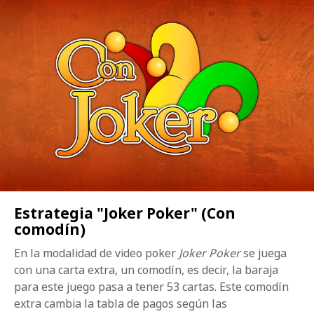
Estrategia "Joker Poker" (Con
comodín)
En la modalidad de video poker
Joker Poker
se juega
con una carta extra, un comodín, es decir, la baraja
para este juego pasa a tener 53 cartas. Este comodín
extra cambia la tabla de pagos según las