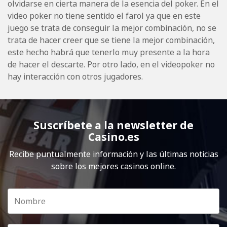
olvidarse en cierta manera de la esencia del poker. En el
video poker no tiene sentido el farol ya que en este
juego se trata de conseguir la mejor combinación, no se
trata de hacer creer que se tiene la mejor combinación,
este hecho habrá que tenerlo muy presente a la hora
de hacer el descarte. Por otro lado, en el videopoker no
hay interacción con otros jugadores.
Suscríbete a la newsletter de
Casino.es
Recibe puntualmente información y las últimas noticias
sobre los mejores casinos online.