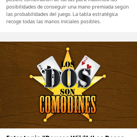
posibilidades de conseguir una mano premiada según
las probabilidades del juego. La tabla estratégica
recoge todas las manos iniciales posibles.