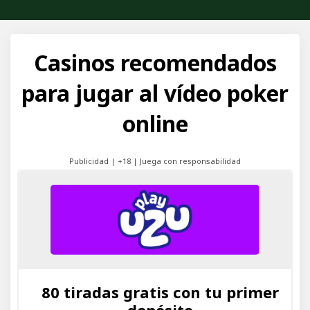
Casinos recomendados
para jugar al vídeo poker
online
Publicidad | +18 | Juega con responsabilidad
80 tiradas gratis con tu primer
depósito