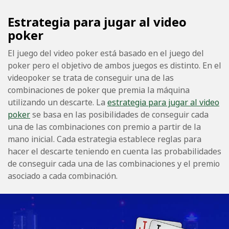
Estrategia para jugar al video
poker
El juego del video poker está basado en el juego del
poker pero el objetivo de ambos juegos es distinto. En el
videopoker se trata de conseguir una de las
combinaciones de poker que premia la máquina
utilizando un descarte. La
estrategia para jugar al video
poker
se basa en las posibilidades de conseguir cada
una de las combinaciones con premio a partir de la
mano inicial. Cada estrategia establece reglas para
hacer el descarte teniendo en cuenta las probabilidades
de conseguir cada una de las combinaciones y el premio
asociado a cada combinación.