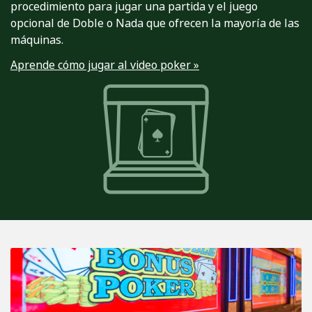
procedimiento para jugar una partida y el juego
opcional de Doble o Nada que ofrecen la mayoría de las
máquinas.
Aprende cómo jugar al video poker »