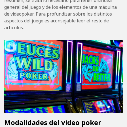
resumen, se trata lo necesario para tener una idea
general del juego y de los elementos de una máquina
de videopoker. Para profundizar sobre los distintos
aspectos del juego es aconsejable leer el resto de
artículos.
Modalidades del video poker