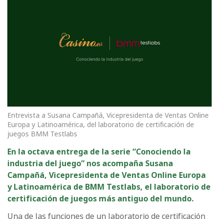
Entrevista a Susana Campañá, Vicepresidenta de Ventas Online
Europa y Latinoamérica, del laboratorio de certificación de
juegos BMM Testlabs
En la octava entrega de la serie “Conociendo la
industria del juego” nos acompaña Susana
Campañá, Vicepresidenta de Ventas Online Europa
y Latinoamérica de BMM Testlabs, el laboratorio de
certificación de juegos más antiguo del mundo.
Una de las funciones de un laboratorio de certificación