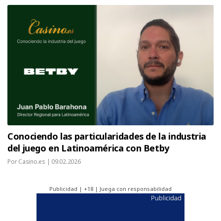
Conociendo las particularidades de la industria
del juego en Latinoamérica con Betby
Por Casino.es |
09.02.2026
Publicidad | +18 | Juega con responsabilidad