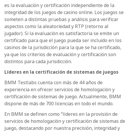
es la evaluación y certificación independiente de la
integridad de los juegos de casino online. Los juegos se
someten a distintas pruebas y análisis para verificar
aspectos como la aleatoriedad y RTP (retorno al
jugador). Si la evaluación es satisfactoria se emite un
certificado para que el juego pueda ser incluido en los
casinos de la jurisdicción para la que se ha certificado,
ya que los criterios de evaluación y certificación son
distintos para cada jurisdicción.
Líderes en la certificación de sistemas de juegos
BMM Testlabs cuenta con más de 44 años de
experiencia en ofrecer servicios de homologación y
certificación de sistemas de juego. Actualmente, BMM
dispone de más de 700 licencias en todo el mundo.
En BMM se definen como “líderes en la provisión de
servicios de homologación y certificación de sistemas de
juego, destacando por nuestra precisión, integridad y