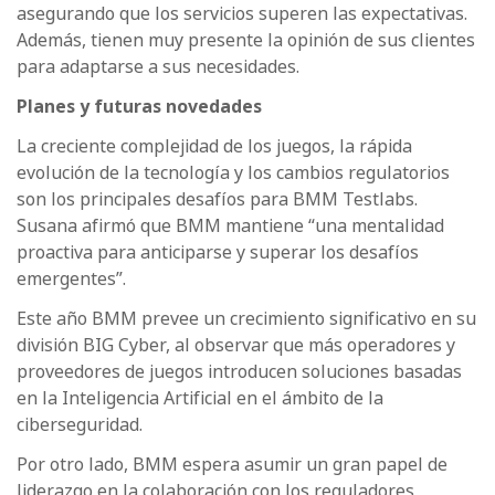
asegurando que los servicios superen las expectativas.
Además, tienen muy presente la opinión de sus clientes
para adaptarse a sus necesidades.
Planes y futuras novedades
La creciente complejidad de los juegos, la rápida
evolución de la tecnología y los cambios regulatorios
son los principales desafíos para BMM Testlabs.
Susana afirmó que BMM mantiene “una mentalidad
proactiva para anticiparse y superar los desafíos
emergentes”.
Este año BMM prevee un crecimiento significativo en su
división BIG Cyber, al observar que más operadores y
proveedores de juegos introducen soluciones basadas
en la Inteligencia Artificial en el ámbito de la
ciberseguridad.
Por otro lado, BMM espera asumir un gran papel de
liderazgo en la colaboración con los reguladores,