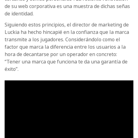
de su web corporativa es una muestra de dichas señas
de identidad.
Siguiendo estos principios, el director de marketing de
Luckia ha hecho hincapié en la confianza que la marca
transmite a los jugadores. Considerándolo como el
factor que marca la diferencia entre los usuarios a la
hora de decantarse por un operador en concreto:
“Tener una marca que funciona te da una garantía de
éxito”.