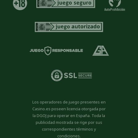
Los operadores de juego presentes en
Casino.es poseen licencia otorgada por
la DGOJ para operar en España. Toda la
publicidad mostrada se rige por sus
correspondientes términos y
condiciones.