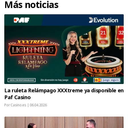
Más noticias
La ruleta Relámpago XXXtreme ya disponible en
Paf Casino
Por Casino.es |
06.04.2026