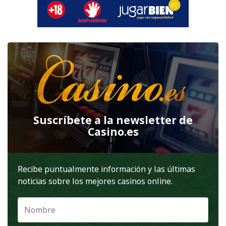
Suscríbete a la newsletter de
Casino.es
Recibe puntualmente información y las últimas
noticias sobre los mejores casinos online.