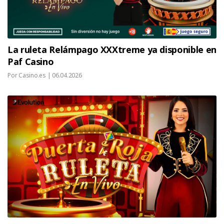
La ruleta Relámpago XXXtreme ya disponible en
Paf Casino
Por Casino.es |
06.04.2026