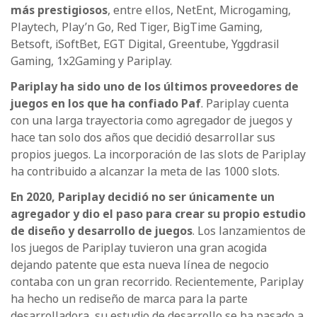
más prestigiosos
, entre ellos, NetEnt, Microgaming,
Playtech, Play’n Go, Red Tiger, BigTime Gaming,
Betsoft, iSoftBet, EGT Digital, Greentube, Yggdrasil
Gaming, 1x2Gaming y Pariplay.
Pariplay ha sido uno de los últimos proveedores de
juegos en los que ha confiado Paf
. Pariplay cuenta
con una larga trayectoria como agregador de juegos y
hace tan solo dos años que decidió desarrollar sus
propios juegos. La incorporación de las slots de Pariplay
ha contribuido a alcanzar la meta de las 1000 slots.
En 2020, Pariplay decidió no ser únicamente un
agregador y dio el paso para crear su propio estudio
de diseño y desarrollo de juegos
. Los lanzamientos de
los juegos de Pariplay tuvieron una gran acogida
dejando patente que esta nueva línea de negocio
contaba con un gran recorrido. Recientemente, Pariplay
ha hecho un rediseño de marca para la parte
desarrolladora, su estudio de desarrollo se ha pasado a