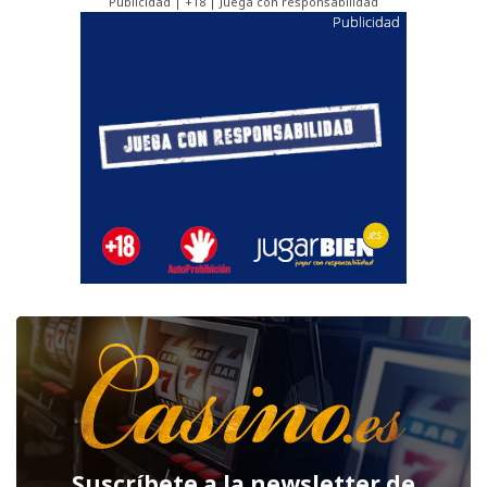
Publicidad | +18 | Juega con responsabilidad
Suscríbete a la newsletter de