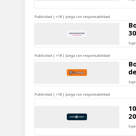
Publicidad | +18 | Juega con responsabilidad
Bo
30
Suje
Publicidad | +18 | Juega con responsabilidad
Bo
de
Suje
Publicidad | +18 | Juega con responsabilidad
10
20
Suje