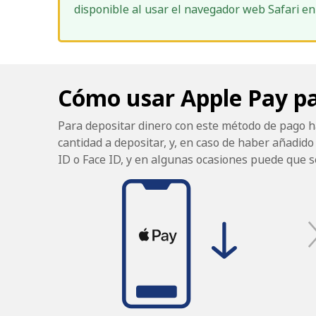
disponible al usar el navegador web Safari en
Cómo usar Apple Pay pa
Para depositar dinero con este método de pago hab
cantidad a depositar, y, en caso de haber añadido 
ID o Face ID, y en algunas ocasiones puede que se