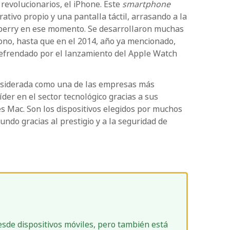
revolucionarios, el iPhone. Este
smartphone
tivo propio y una pantalla táctil, arrasando a la
berry en ese momento. Se desarrollaron muchas
fono, hasta que en el 2014, año ya mencionado,
refrendado por el lanzamiento del Apple Watch
nsiderada como una de las empresas más
íder en el sector tecnológico gracias a sus
s Mac. Son los dispositivos elegidos por muchos
undo gracias al prestigio y a la seguridad de
desde dispositivos móviles, pero también está