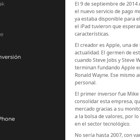
El 9 de septiembre de 2014 
el nuevo servicio de pago m
ya estaba disponible para el
el iPad tuvieron que esperar
características.
El creador es Apple, una de
actualidad. El germen de e
cuando Steve Jobs y Steve 
terminan fundando Apple en 
Ronald Wayne. Ese mismo añ
personal.
El primer inversor fue Mike
consolidar esta empresa, que
mercado gracias a su monitor
a la bolsa de valores, por 
en el sector tecnológico.
No sería hasta 2007, con var