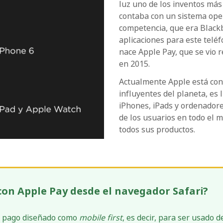
luz uno de los inventos más 
contaba con un sistema opera
competencia, que era Black
aplicaciones para este telé
nace Apple Pay, que se vio 
en 2015.
Actualmente Apple está co
influyentes del planeta, es l
iPhones, iPads y ordenadore
de los usuarios en todo el m
todos sus productos.
con Apple Pay desde el navegador Safari?
e pago diseñado como
mobile first
, es decir, para ser usado 