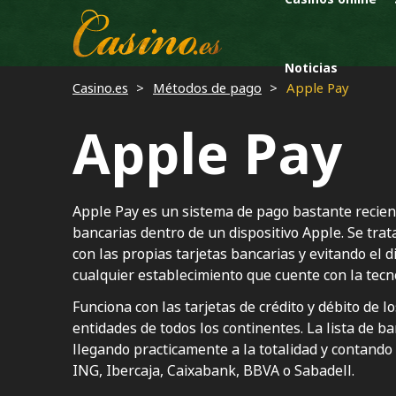
Noticias
Casino.es
Métodos de pago
Apple Pay
Apple Pay
Apple Pay es un sistema de pago bastante reciente
bancarias dentro de un dispositivo Apple. Se trat
con las propias tarjetas bancarias y evitando el 
cualquier establecimiento que cuente con la tec
Funciona con las tarjetas de crédito y débito de 
entidades de todos los continentes. La lista de 
llegando practicamente a la totalidad y contand
ING, Ibercaja, Caixabank, BBVA o Sabadell.