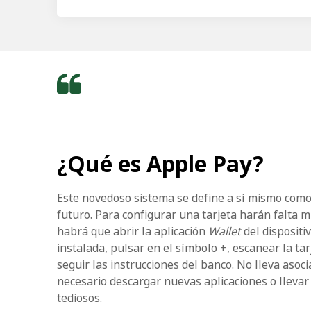
¿Qué es Apple Pay?
Este novedoso sistema se define a sí mismo como
futuro. Para configurar una tarjeta harán falta 
habrá que abrir la aplicación
Wallet
del dispositi
instalada, pulsar en el símbolo +, escanear la tar
seguir las instrucciones del banco. No lleva asoc
necesario descargar nuevas aplicaciones o llevar
tediosos.