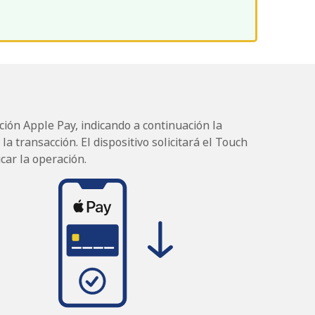
ción Apple Pay, indicando a continuación la
á la transacción. El dispositivo solicitará el Touch
car la operación.