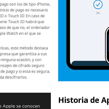
pago son los de tipo iPhone,
nicio de pago es necesario
ID o Touch ID. En caso de
tiene Touch ID habrá que
caso de que no, el ordenador
ple Watch en el que se
ticas, este método destaca
presa que garantiza a sus
 ninguna ocasión, y con
nsajes de cifrado seguro
de pago y si esta es segura,
a descifrarlos.
Historia de A