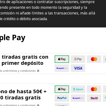
ro de aplicaciones o contratar suscripciones, siempre
niendo presente en todo momento la seguridad y la
omisión ni añade límites a las transacciones, más allá
de crédito o débito asociada.
ple Pay
 tiradas gratis con
 primer depósito
to a términos y condiciones
no de hasta 50€ +
0 tiradas gratis
to a términos y condiciones