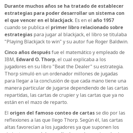
Durante muchos años se ha tratado de establecer
estrategias para poder desarrollar un sistema con
el que vencer en el blackjack
. Es en el
año 1957
cuando se publica el
primer libro relacionado sobre
estrategias
para jugar al blackjack, el libro se titulaba
"Playing Blackjack to win" y su autor fue Roger Baldwin.
Cinco años después
fue el matemático y empleado de
IBM,
Edward O. Thorp
, el cual explicaba a los
jugadores en su libro "Beat the Dealer" su estrategia.
Thorp simuló en un ordenador millones de jugadas
para llegar a la conclusión de que cada mano tiene una
manera particular de jugarse dependiendo de las cartas
repartidas, las cartas de crupier y las cartas que ya no
están en el mazo de reparto.
El
origen del famoso conteo de cartas
se dio por las
reflexiones a las que llego Thorp. Según él, las cartas
altas favorecían a los jugadores ya que suponen los