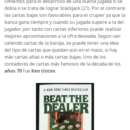
cimientos para el desarrollo de una buena jugada si se
dobla o se trata de lograr blackjack (21). Por el contrario
las cartas bajas son favorables para el crupier ya que la
banca gana siempre y cuando su jugada supere a la del
jugador, por tanto con cartas inferiores puede realizar
mejores aproximaciones a la cifra deseada. Según van
saliendo cartas de la baraja, se puede tener una idea
del tipo de cartas que quedan aún en el mazo, si hay
más cartas altas o más cartas bajas. Uno de los
contadores de cartas más famosos de la década de los
años 70
fue
Ken Uston
.