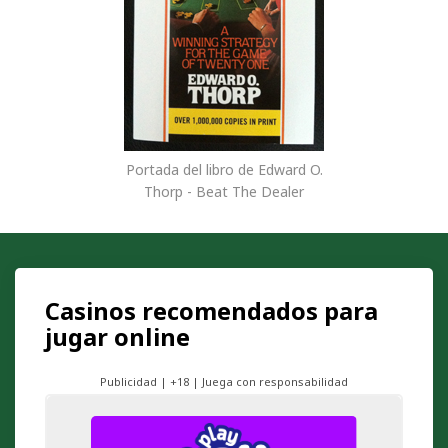
Portada del libro de Edward O.
Thorp - Beat The Dealer
Casinos recomendados para
jugar online
Publicidad | +18 | Juega con responsabilidad