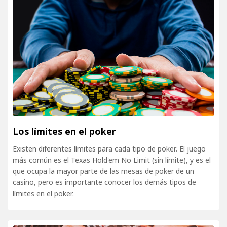
Los límites en el poker
Existen diferentes límites para cada tipo de poker. El juego
más común es el Texas Hold'em No Limit (sin límite), y es el
que ocupa la mayor parte de las mesas de poker de un
casino, pero es importante conocer los demás tipos de
límites en el poker.