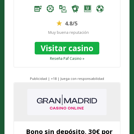
4.8/5
Muy buena reputación
Visitar casino
Reseña Paf Casino »
Publicidad | +18 | Juega con responsabilidad
Bono sin depósito, 30€ por