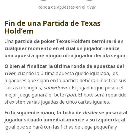
Ronda de apuestas en el
river
Fin de una Partida de Texas
Hold’em
Una
partida de poker Texas Hold’em terminará en
cualquier momento en el cual un jugador realice
una apuesta que ningún otro jugador decida seguir
.
O bien al finalizar la última ronda de apuestas del
river
, cuando la última apuesta quede igualada, los
jugadores que sigan en la partida deberán mostrar sus
cartas (en inglés,
showdown
). El jugador que posea el
mejor juego ganará el bote (
pot
). El bote será repartido
si existen varias jugadas de cinco cartas iguales.
En la siguiente mano, la ficha de
dealer
se pasará al
jugador situado inmediatamente a su izquierda
, al
igual que se hará con las fichas de ciega pequeña y