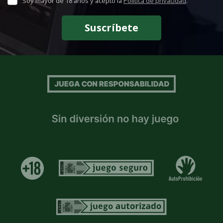
Soy mayor de 18 años y acepto la
Política de privacidad
.