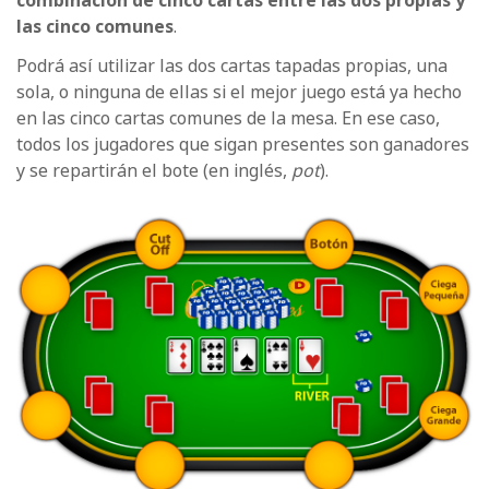
combinación de cinco cartas entre las dos propias y
las cinco comunes
.
Podrá así utilizar las dos cartas tapadas propias, una
sola, o ninguna de ellas si el mejor juego está ya hecho
en las cinco cartas comunes de la mesa. En ese caso,
todos los jugadores que sigan presentes son ganadores
y se repartirán el bote (en inglés,
pot
).