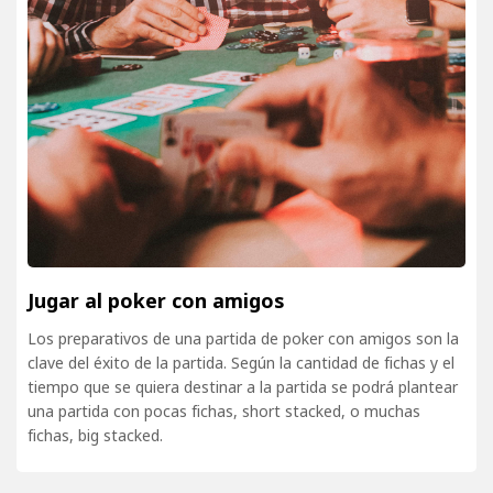
Jugar al poker con amigos
Los preparativos de una partida de poker con amigos son la
clave del éxito de la partida. Según la cantidad de fichas y el
tiempo que se quiera destinar a la partida se podrá plantear
una partida con pocas fichas, short stacked, o muchas
fichas, big stacked.