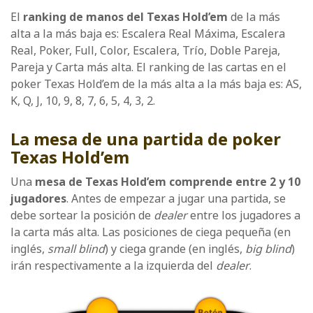
El
ranking de manos del Texas Hold’em
de la más
alta a la más baja es: Escalera Real Máxima, Escalera
Real, Poker, Full, Color, Escalera, Trío, Doble Pareja,
Pareja y Carta más alta. El ranking de las cartas en el
poker Texas Hold’em de la más alta a la más baja es: AS,
K, Q, J, 10, 9, 8, 7, 6, 5, 4, 3, 2.
La mesa de una partida de poker
Texas Hold’em
Una
mesa de Texas Hold’em comprende entre 2 y 10
jugadores
. Antes de empezar a jugar una partida, se
debe sortear la posición de
dealer
entre los jugadores a
la carta más alta. Las posiciones de ciega pequeña (en
inglés,
small blind
) y ciega grande (en inglés,
big blind
)
irán respectivamente a la izquierda del
dealer
.