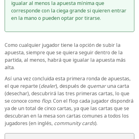
igualar al menos la apuesta mínima que
corresponde con la ciega grande si quieren entrar
en la mano o pueden optar por tirarse.
Como cualquier jugador tiene la opción de subir la
apuesta, siempre que se quiera seguir dentro de la
partida, al menos, habrá que igualar la apuesta más
alta.
Así una vez concluida esta primera ronda de apuestas,
el que reparte (
dealer
), después de
quemar
una carta
(desechar), descubrirá las tres primeras cartas, lo que
se conoce como
flop
. Con el flop cada jugador dispondrá
ya de un total de cinco cartas, ya que las cartas que se
descubran en la mesa son cartas comunes a todos los
jugadores (en inglés,
community cards
).