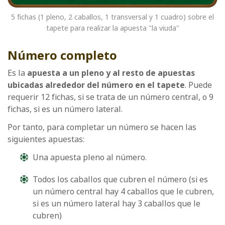
5 fichas (1 pleno, 2 caballos, 1 transversal y 1 cuadro) sobre el
tapete para realizar la apuesta "la viuda"
Número completo
Es la
apuesta a un pleno y al resto de apuestas
ubicadas alrededor del número en el tapete
. Puede
requerir 12 fichas, si se trata de un número central, o 9
fichas, si es un número lateral.
Por tanto, para completar un número se hacen las
siguientes apuestas:
Una apuesta pleno al número.
Todos los caballos que cubren el número (si es
un número central hay 4 caballos que le cubren,
si es un número lateral hay 3 caballos que le
cubren)