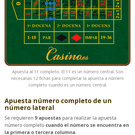
Apuesta al 11 completo. El 11 es un número central. Son
necesarias 12 fichas para completar la apuesta a número
completo cuando es un número central.
Apuesta número completo de un
número lateral
Se requieren
9 apuestas
para realizar la apuesta
número completo
cuando el número se encuentra en
la primera o tercera columna
.