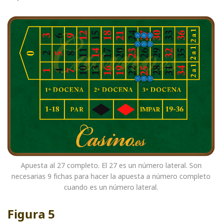
Apuesta al 27 completo. El 27 es un número lateral. Son
necesarias 9 fichas para hacer la apuesta a número completo
cuando es un número lateral.
Figura 5