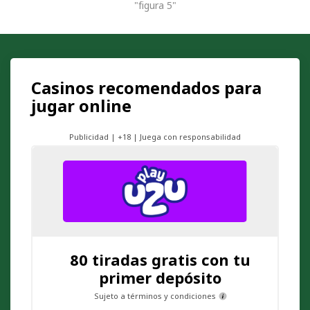
"figura 5"
Casinos recomendados para
jugar online
Publicidad | +18 | Juega con responsabilidad
80 tiradas gratis con tu
primer depósito
Sujeto a términos y condiciones