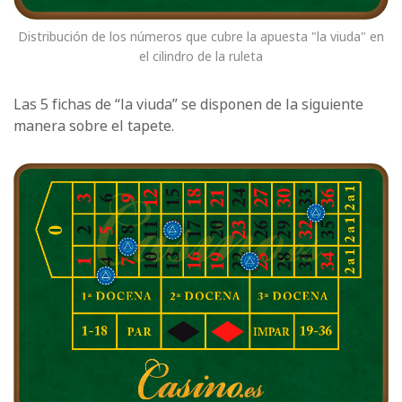
Distribución de los números que cubre la apuesta "la viuda" en
el cilindro de la ruleta
Las 5 fichas de “la viuda” se disponen de la siguiente
manera sobre el tapete.