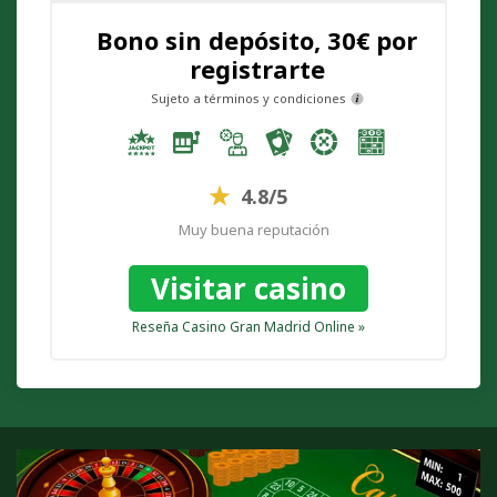
Bono sin depósito, 30€ por
registrarte
Sujeto a términos y condiciones
4.8/5
Muy buena reputación
Visitar casino
Reseña Casino Gran Madrid Online »