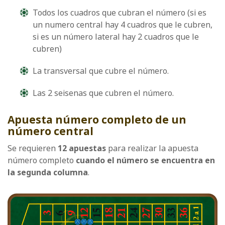
Todos los cuadros que cubran el número (si es
un numero central hay 4 cuadros que le cubren,
si es un número lateral hay 2 cuadros que le
cubren)
La transversal que cubre el número.
Las 2 seisenas que cubren el número.
Apuesta número completo de un
número central
Se requieren
12 apuestas
para realizar la apuesta
número completo
cuando el número se encuentra en
la segunda columna
.