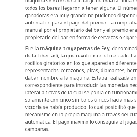
máquina se extendió a lo largo de toda la ciudad 
todos los bares llegaron a tener alguna. El núm
ganadoras era muy grande no pudiendo dispone
automático para el pago del premio. La comproba
manual por el propietario del bar y el premio er
propietario del bar en forma de cervezas o cigarr
Fue la
máquina tragaperras de Fey
, denominad
de la Libertad), la que revolucionó el mercado. L
rodillos giratorios en los que aparecían diferente
representadas: corazones, picas, diamantes, her
daban nombre a la máquina. Estaba realizada en 
correspondiente para introducir las monedas nec
lateral a través de la cual se ponía en funcionam
solamente con cinco símbolos únicos hacía más s
victoria se había producido, lo cual posibilitó qu
mecanismo en la propia máquina a través del cua
automática. El pago máximo lo conseguía el jugad
campanas.