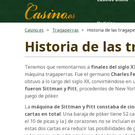
Noticias
Casino.es
Tragaperras
Historia de las tragap
Historia de las 
Tenemos que remontarnos a
finales del siglo
máquina tragaperras. Fue el germano
Charles F
obtuvo a lo largo del siglo XX, convirtiéndose en
fueron Sittman y Pitt
, procedentes de New Yor
juego de póker.
La
máquina de Sittman y Pitt constaba de ci
cartas en total
. Una baraja de póker tiene 52 c
el 10 de picas y la J de corazones no se incluían en
estas dos cartas era reducir las posibilidades de 