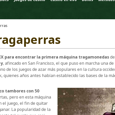
erras
tragaperras
 XIX para encontrar la primera máquina tragamonedas
de
ey
, afincado en San Francisco, el que puso en marcha una de
 uno de los juegos de azar más populares en la cultura occid
k, quienes años antes habían establecido las bases de la m
nco tambores con 50
artas, pero en esta máquina
 el juego, el fin de quitar
ganar. La popularidad de la