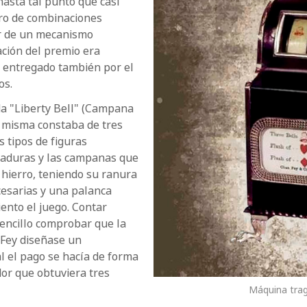
hasta tal punto que casi
ero de combinaciones
r de un mecanismo
ción del premio era
a entregado también por el
os.
a "Liberty Bell" (Campana
a misma constaba de tres
s tipos de figuras
raduras y las campanas que
hierro, teniendo su ranura
esarias y una palanca
iento el juego. Contar
encillo comprobar que la
e Fey diseñase un
l el pago se hacía de forma
or que obtuviera tres
Máquina trag