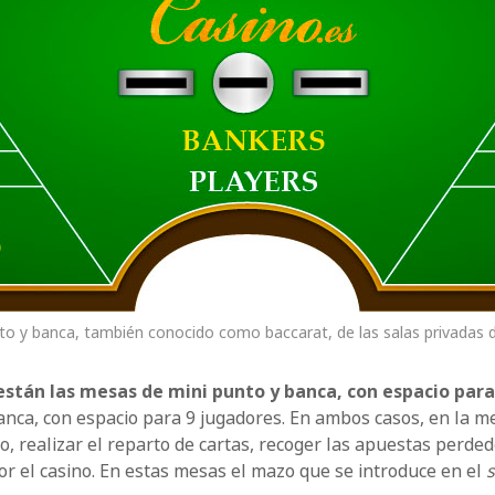
o y banca, también conocido como baccarat, de las salas privadas d
s están las mesas de mini punto y banca, con espacio par
anca, con espacio para 9 jugadores. En ambos casos, en la m
io, realizar el reparto de cartas, recoger las apuestas perde
or el casino. En estas mesas el mazo que se introduce en el