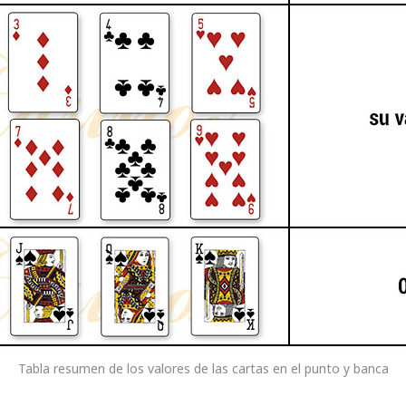
Tabla resumen de los valores de las cartas en el punto y banca