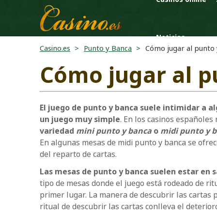
Noticias
Casino.es
Punto y Banca
Cómo jugar al punto
Cómo jugar al p
El juego de punto y banca suele intimidar a al
un juego muy simple
. En los casinos españoles
variedad
mini punto y banca
o
midi punto y 
En algunas mesas de midi punto y banca se ofrece
del reparto de cartas.
Las mesas de punto y banca suelen estar en s
tipo de mesas donde el juego está rodeado de rit
primer lugar. La manera de descubrir las cartas 
ritual de descubrir las cartas conlleva el deterio