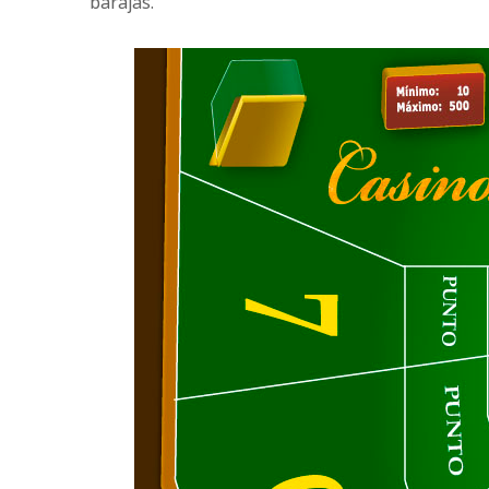
barajas.