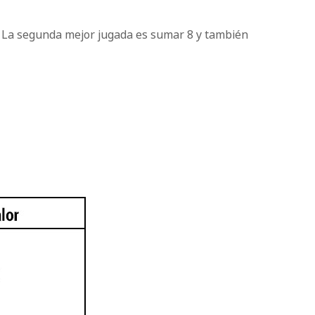
. La segunda mejor jugada es sumar 8 y también