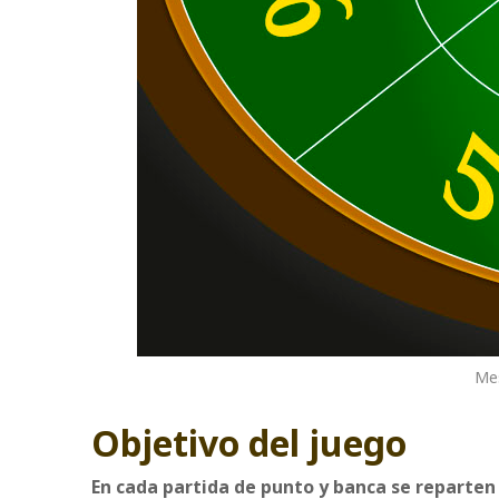
Mes
Objetivo del juego
En cada partida de punto y banca se reparten 