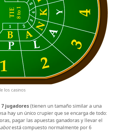
e los casinos
a 7 jugadores
(tienen un tamaño similar a una
esa hay un único crupier que se encarga de todo:
doras, pagar las apuestas ganadoras y llevar el
sabot
está compuesto normalmente por 6