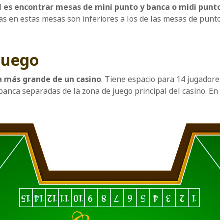
al es encontrar mesas de mini punto y banca o midi punto
as en estas mesas son inferiores a los de las mesas de punt
juego
a más grande de un casino
. Tiene espacio para 14 jugadores
banca separadas de la zona de juego principal del casino. En