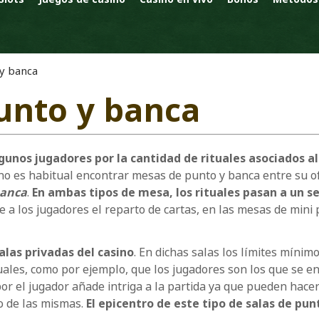
 y banca
unto y banca
gunos jugadores por la cantidad de rituales asociados al
 no es habitual encontrar mesas de punto y banca entre su o
banca
.
En ambas tipos de mesa, los rituales pasan a un 
 a los jugadores el reparto de cartas, en las mesas de mini
alas privadas del casino
. En dichas salas los límites mínim
uales, como por ejemplo, que los jugadores son los que se en
por el jugador añade intriga a la partida ya que pueden hac
ro de las mismas.
El epicentro de este tipo de salas de pu