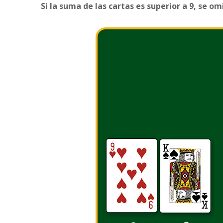
Si la suma de las cartas es superior a 9, se o