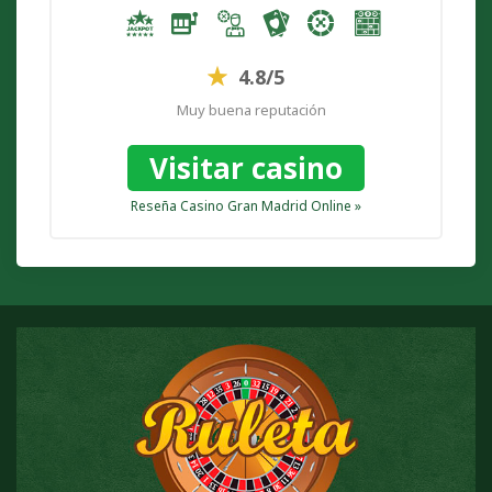
4.8/5
Muy buena reputación
Visitar casino
Reseña Casino Gran Madrid Online »