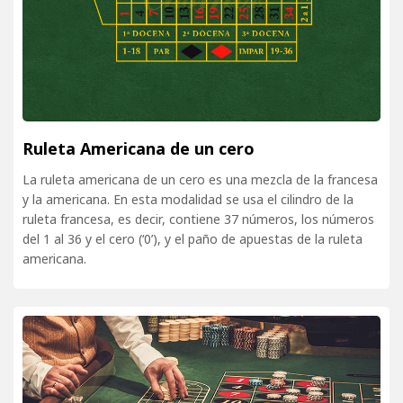
Ruleta Americana de un cero
La ruleta americana de un cero es una mezcla de la francesa
y la americana. En esta modalidad se usa el cilindro de la
ruleta francesa, es decir, contiene 37 números, los números
del 1 al 36 y el cero (‘0’), y el paño de apuestas de la ruleta
americana.