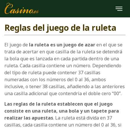
Reglas del juego de la ruleta
El juego de
la ruleta es un juego de azar
en el que se
trata de acertar en que casilla de la ruleta se detendrá
la bola que es lanzada en cada partida dentro de una
ruleta. Cada casilla contiene un número. Dependiendo
del tipo de ruleta puede contener 37 casillas
numeradas con los números del 0 al 36, ambos
inclusive, o tener 38 casillas, añadiendo a las anteriores
una casilla adicional que contendría el doble cero “00”.
Las reglas de la ruleta establecen que el juego
consiste en una ruleta, una bola y un tapete para
realizar las apuestas
. La ruleta está divida en 37
casillas, cada casilla contiene un número del 0 al 36, si