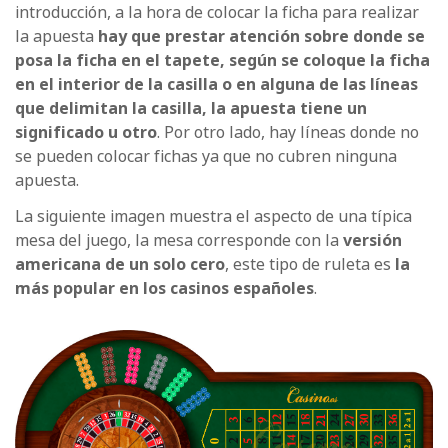
introducción, a la hora de colocar la ficha para realizar
la apuesta
hay que prestar atención sobre donde se
posa la ficha en el tapete, según se coloque la ficha
en el interior de la casilla o en alguna de las líneas
que delimitan la casilla, la apuesta tiene un
significado u otro
. Por otro lado, hay líneas donde no
se pueden colocar fichas ya que no cubren ninguna
apuesta.
La siguiente imagen muestra el aspecto de una típica
mesa del juego, la mesa corresponde con la
versión
americana de un solo cero
, este tipo de ruleta es
la
más popular en los casinos españoles
.