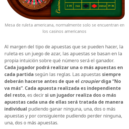
Mesa de ruleta americana, normalmente solo se encuentran en
los casinos americanos
Al margen del tipo de apuestas que se pueden hacer, la
ruleta es un juego de azar, las apuestas se basan en la
propia intuición sobre qué número será el ganador.
Cada jugador podrá realizar una o más apuestas en
cada partida
según las reglas. Las apuestas
siempre
deberán hacerse antes de que el
croupier
diga “No
va más”
.
Cada apuesta realizada es independiente
del resto
, es decir
si un jugador realiza dos o más
apuestas cada una de ellas será tratada de manera
individual
pudiendo ganar ninguna, una, dos o más
apuestas y por consiguiente pudiendo perder ninguna,
una, dos o más apuestas.