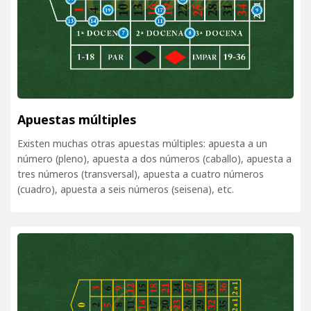
Apuestas múltiples
Existen muchas otras apuestas múltiples: apuesta a un
número (pleno), apuesta a dos números (caballo), apuesta a
tres números (transversal), apuesta a cuatro números
(cuadro), apuesta a seis números (seisena), etc.